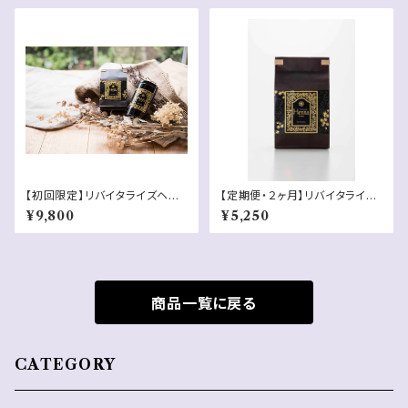
【初回限定】リバイタライズヘ
【定期便・２ヶ月】リバイタライズ
ナ 缶＋詰替用袋セット 150g
ヘナ 詰替用
¥9,800
¥5,250
x2
商品一覧に戻る
CATEGORY