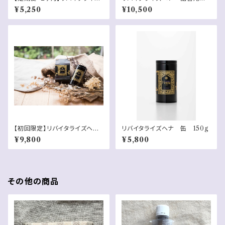
ヘナ 詰替用
ト 袋 150g x2
¥5,250
¥10,500
【初回限定】リバイタライズヘ
リバイタライズヘナ 缶 150g
ナ 缶＋詰替用袋セット 150g
¥9,800
¥5,800
x2
その他の商品