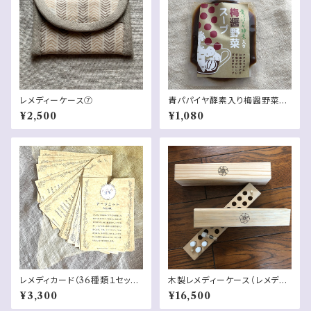
レメディーケース⑦
青パパイヤ酵素入り梅醤野菜ス
ープ
¥2,500
¥1,080
レメディカード（36種類１セット）
木製レメディーケース（レメディ
スターターレメディ３つ付き
ーなし）
¥3,300
¥16,500