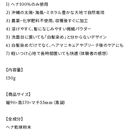
1) ヘナ100％のみ使用
2) 沖縄の太陽・海風・ミネラル豊かな大地で自然栽培
3) 農薬・化学肥料不使用、収穫後すぐに加工
4) 溶けやすく、髪になじみやすい微細パウダー
5) 洗面台に置いても「白髪染め」と分からないデザイン
6) 白髪染めだけでなく、ヘアマニキュアやブリーチ後のケアにも
7) 軽いつけ心地で長時間置いても快適（体験者の感想）
【内容量】
150g
【商品サイズ】
幅90×高170×マチ55mm（黒袋）
【全成分】
ヘナ乾燥粉末