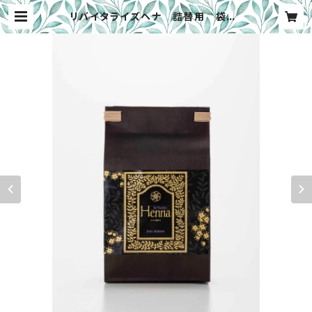
リバイタライズヘナ 詰替用 袋 1
50g | ReVitalise by circulus