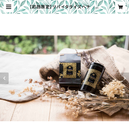
【初回限定】リバイタライズヘナ 缶
＋詰替用袋セット 150gx2 | ReVi
talise by circulus