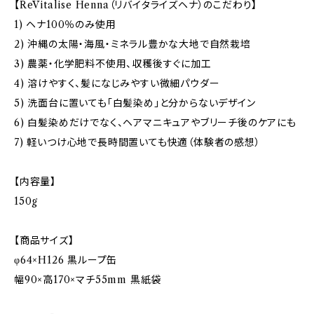
【ReVitalise Henna（リバイタライズヘナ）のこだわり】
1) ヘナ100％のみ使用
2) 沖縄の太陽・海風・ミネラル豊かな大地で自然栽培
3) 農薬・化学肥料不使用、収穫後すぐに加工
4) 溶けやすく、髪になじみやすい微細パウダー
5) 洗面台に置いても「白髪染め」と分からないデザイン
6) 白髪染めだけでなく、ヘアマニキュアやブリーチ後のケアにも
7) 軽いつけ心地で長時間置いても快適（体験者の感想）
【内容量】
150g
【商品サイズ】
φ64×H126 黒ループ缶
幅90×高170×マチ55mm 黒紙袋