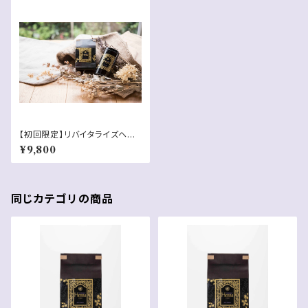
【初回限定】リバイタライズヘ
ナ 缶＋詰替用袋セット 150g
¥9,800
x2
同じカテゴリの商品