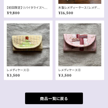
【初回限定】リバイタライズヘ
木製レメディーケース（レメディ
ナ 缶＋詰替用袋セット 150g
ーなし）
¥9,800
¥16,500
x2
レメディケース③
レメディケース④
¥3,500
¥3,500
商品一覧に戻る