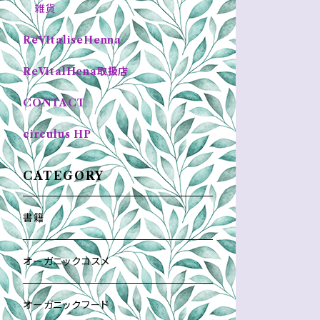
雑貨
ReVItaliseHenna
ReVitalHena取扱店
CONTACT
circulus HP
CATEGORY
書籍
オーガニックコスメ
オーガニックフード