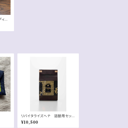
ディー
リバイタライズヘナ 詰替用セッ
ト 袋 150g x2
¥10,500